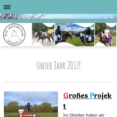
Unser Jahr 2017!
G
roßes
P
rojek
t
Im Oktober haben wir