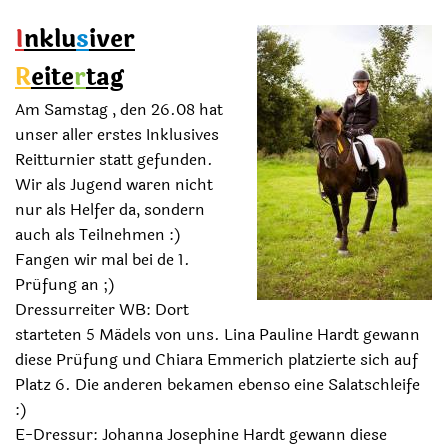
I
nklu
s
iver
R
eite
r
tag
Am Samstag , den 26.08 hat
unser aller erstes Inklusives
Reitturnier statt gefunden.
Wir als Jugend waren nicht
nur als Helfer da, sondern
auch als Teilnehmen :)
Fangen wir mal bei de 1.
Prüfung an ;)
Dressurreiter WB: Dort
starteten 5 Mädels von uns. Lina Pauline Hardt gewann
diese Prüfung und Chiara Emmerich platzierte sich auf
Platz 6. Die anderen bekamen ebenso eine Salatschleife
:)
E-Dressur: Johanna Josephine Hardt gewann diese