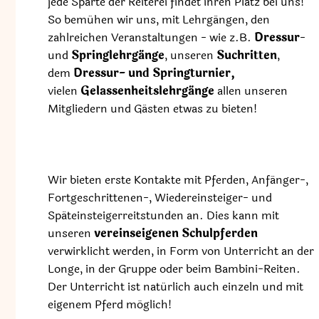
jede Sparte der Reiterei findet ihren Platz bei uns!
So bemühen wir uns, mit Lehrgängen, den
zahlreichen Veranstaltungen - wie z.B.
Dressur
-
und
Springlehrgänge
, unseren
Suchritten
,
dem
Dressur- und Springturnier,
vielen
Gelassenheitslehrgänge
allen unseren
Mitgliedern und Gästen etwas zu bieten!
Wir bieten erste Kontakte mit Pferden, Anfänger-,
Fortgeschrittenen-, Wiedereinsteiger- und
Späteinsteigerreitstunden an. Dies kann mit
unseren
vereinseigenen Schulpferden
verwirklicht werden, in Form von Unterricht an der
Longe, in der Gruppe oder beim Bambini-Reiten.
Der Unterricht ist natürlich auch einzeln und mit
eigenem Pferd möglich!