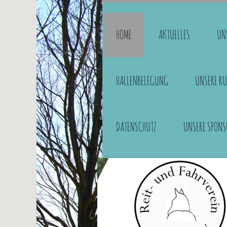
HOME
AKTUELLES
UN
HALLENBELEGUNG
UNSERE RU
DATENSCHUTZ
UNSERE SPONS