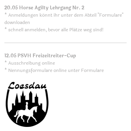
20.05 Horse Agilty Lehrgang Nr. 2
* Anmeldungen könnt ihr unter dem Abteil "Formulare"
downloaden
* schnell anmelden, bevor alle Plätze weg sind!
12.05 PSVH Freizeitreiter-Cup
* Ausschreibung online
* Nennungsformulare online unter Formulare